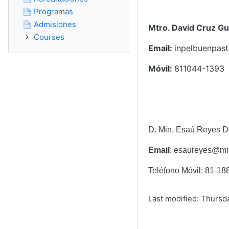
Programas
Admisiones
Mtro. David Cruz Gu
Courses
Email:
inpelbuenpas
Móvil:
811044-1393
D. Min. Esaú Reyes D
Email
: esaureyes@mi
Teléfono Móvil: 81-1
Last modified: Thursd