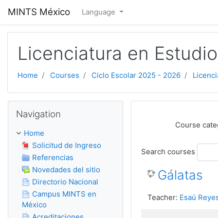
Skip to main content
MINTS México
Language
Licenciatura en Estudi
Home
Courses
Ciclo Escolar 2025 - 2026
Licenci
Skip Navigation
Navigation
Course cate
Home
Solicitud de Ingreso
Search courses
Referencias
Novedades del sitio
Gálatas
Directorio Nacional
Campus MINTS en
Teacher:
Esaú Reyes
México
Acreditaciones