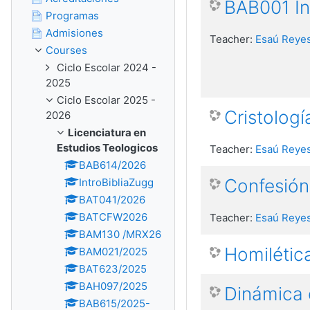
BAB001 Int
Programas
Admisiones
Teacher:
Esaú Reyes
Courses
Ciclo Escolar 2024 -
2025
Ciclo Escolar 2025 -
Cristologí
2026
Licenciatura en
Estudios Teologicos
Teacher:
Esaú Reyes
BAB614/2026
Confesión
IntroBibliaZugg
BAT041/2026
BATCFW2026
Teacher:
Esaú Reyes
BAM130 /MRX26
Homilétic
BAM021/2025
BAT623/2025
BAH097/2025
Dinámica 
BAB615/2025-